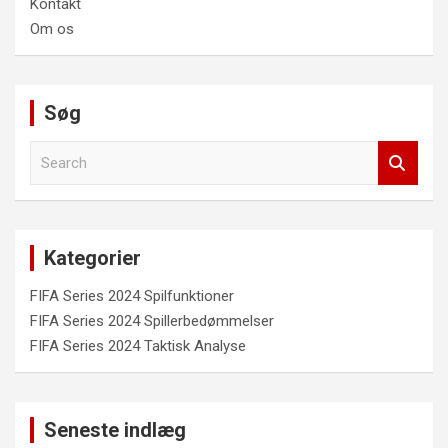
Kontakt
Om os
Søg
S
e
a
r
c
Kategorier
h
FIFA Series 2024 Spilfunktioner
FIFA Series 2024 Spillerbedømmelser
FIFA Series 2024 Taktisk Analyse
Seneste indlæg