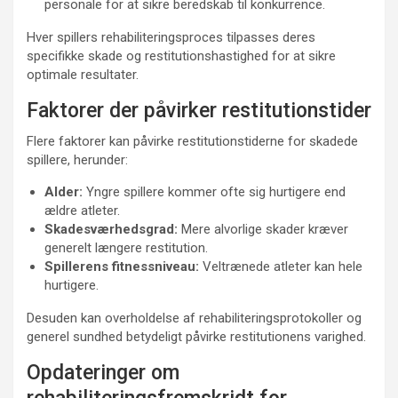
personale for at sikre beredskab til konkurrence.
Hver spillers rehabiliteringsproces tilpasses deres
specifikke skade og restitutionshastighed for at sikre
optimale resultater.
Faktorer der påvirker restitutionstider
Flere faktorer kan påvirke restitutionstiderne for skadede
spillere, herunder:
Alder:
Yngre spillere kommer ofte sig hurtigere end
ældre atleter.
Skadesværhedsgrad:
Mere alvorlige skader kræver
generelt længere restitution.
Spillerens fitnessniveau:
Veltrænede atleter kan hele
hurtigere.
Desuden kan overholdelse af rehabiliteringsprotokoller og
generel sundhed betydeligt påvirke restitutionens varighed.
Opdateringer om