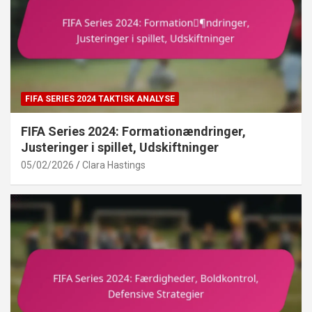
FIFA SERIES 2024 TAKTISK ANALYSE
FIFA Series 2024: Formationændringer,
Justeringer i spillet, Udskiftninger
05/02/2026
Clara Hastings