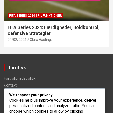
FIFA SERIES 2024 SPILFUNKTIONER
FIFA Series 2024: Færdigheder, Boldkontrol,
Defensive Strategier
04/02/2026
Clara Hastings
Juridisk
Fortrolighedspolitik
Kontakt
Servicevilkår
We respect your privacy
Om os
Cookies help us improve your experience, deliver
personalized content, and analyze traffic. You can
Cookies og sporing
choose which cookies to allow by clicking