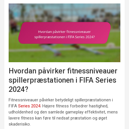
Hvordan påvirker fitnessniveauer
spillerpræstationen i FIFA Series
2024?
Fitnessniveauer påvirker betydeligt spillerpræstationen i
FIFA
Series 2024
. Højere fitness forbedrer hastighed,
udholdenhed og den samlede gameplay effektivitet, mens
lavere fitness kan føre til nedsat præstation og øget
skaderisiko.