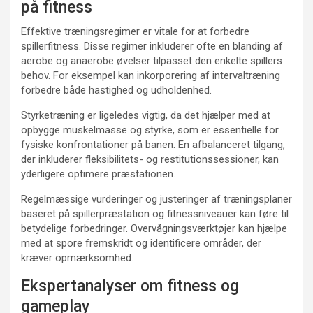
på fitness
Effektive træningsregimer er vitale for at forbedre
spillerfitness. Disse regimer inkluderer ofte en blanding af
aerobe og anaerobe øvelser tilpasset den enkelte spillers
behov. For eksempel kan inkorporering af intervaltræning
forbedre både hastighed og udholdenhed.
Styrketræning er ligeledes vigtig, da det hjælper med at
opbygge muskelmasse og styrke, som er essentielle for
fysiske konfrontationer på banen. En afbalanceret tilgang,
der inkluderer fleksibilitets- og restitutionssessioner, kan
yderligere optimere præstationen.
Regelmæssige vurderinger og justeringer af træningsplaner
baseret på spillerpræstation og fitnessniveauer kan føre til
betydelige forbedringer. Overvågningsværktøjer kan hjælpe
med at spore fremskridt og identificere områder, der
kræver opmærksomhed.
Ekspertanalyser om fitness og
gameplay