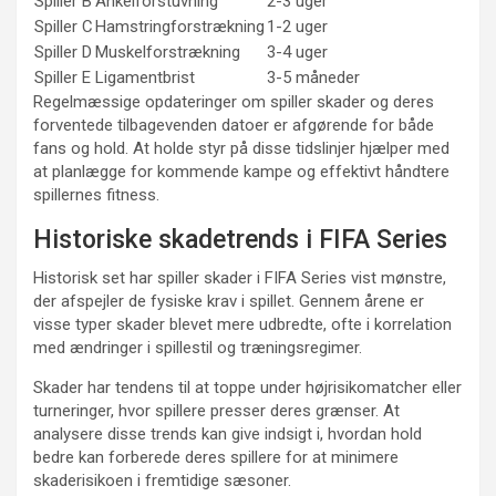
Spiller B
Ankelforstuvning
2-3 uger
Spiller C
Hamstringforstrækning
1-2 uger
Spiller D
Muskelforstrækning
3-4 uger
Spiller E
Ligamentbrist
3-5 måneder
Regelmæssige opdateringer om spiller skader og deres
forventede tilbagevenden datoer er afgørende for både
fans og hold. At holde styr på disse tidslinjer hjælper med
at planlægge for kommende kampe og effektivt håndtere
spillernes fitness.
Historiske skadetrends i FIFA Series
Historisk set har spiller skader i FIFA Series vist mønstre,
der afspejler de fysiske krav i spillet. Gennem årene er
visse typer skader blevet mere udbredte, ofte i korrelation
med ændringer i spillestil og træningsregimer.
Skader har tendens til at toppe under højrisikomatcher eller
turneringer, hvor spillere presser deres grænser. At
analysere disse trends kan give indsigt i, hvordan hold
bedre kan forberede deres spillere for at minimere
skaderisikoen i fremtidige sæsoner.