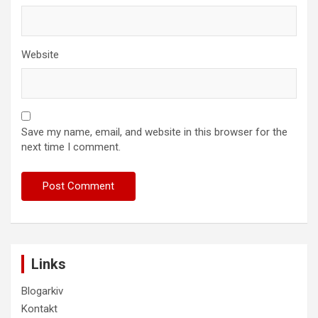
Website
Save my name, email, and website in this browser for the
next time I comment.
Links
Blogarkiv
Kontakt