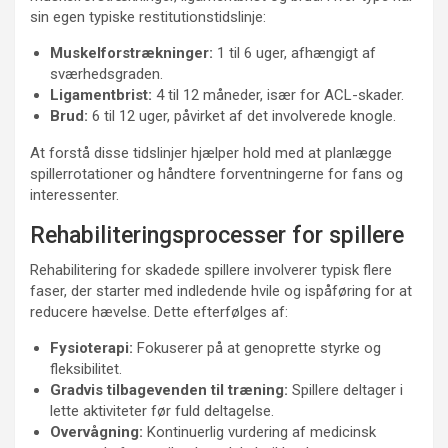
sin egen typiske restitutionstidslinje:
Muskelforstrækninger:
1 til 6 uger, afhængigt af
sværhedsgraden.
Ligamentbrist:
4 til 12 måneder, især for ACL-skader.
Brud:
6 til 12 uger, påvirket af det involverede knogle.
At forstå disse tidslinjer hjælper hold med at planlægge
spillerrotationer og håndtere forventningerne for fans og
interessenter.
Rehabiliteringsprocesser for spillere
Rehabilitering for skadede spillere involverer typisk flere
faser, der starter med indledende hvile og ispåføring for at
reducere hævelse. Dette efterfølges af:
Fysioterapi:
Fokuserer på at genoprette styrke og
fleksibilitet.
Gradvis tilbagevenden til træning:
Spillere deltager i
lette aktiviteter før fuld deltagelse.
Overvågning:
Kontinuerlig vurdering af medicinsk