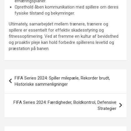
ernæringsplaner.
Oprethold åben kommunikation med spillere om deres
fysiske tilstand og bekymringer.
Ultimately, samarbejdet mellem trænere, trænere og
spillere er essentielt for effektiv skadesstyring og
fitnessoptimering. Ved at fremme en kultur af bevidsthed
og proaktiv pleje kan hold forbedre spillerens levetid og
præstation på banen.
Post
FIFA Series 2024: Spiller milepæle, Rekorder brudt,
navigation
Historiske sammenligninger
FIFA Series 2024: Færdigheder, Boldkontrol, Defensive
Strategier