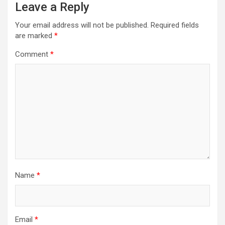
Leave a Reply
Your email address will not be published.
Required fields
are marked
*
Comment
*
Name
*
Email
*