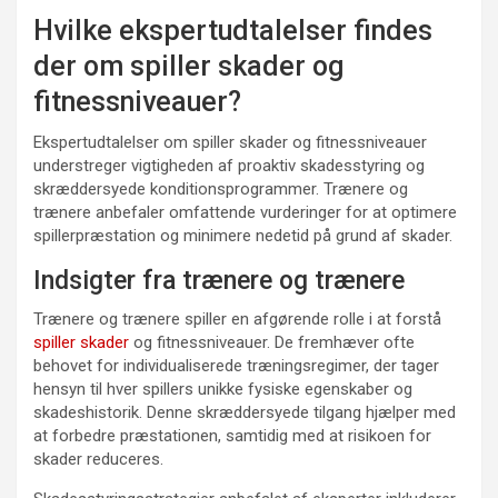
Hvilke ekspertudtalelser findes
der om spiller skader og
fitnessniveauer?
Ekspertudtalelser om spiller skader og fitnessniveauer
understreger vigtigheden af proaktiv skadesstyring og
skræddersyede konditionsprogrammer. Trænere og
trænere anbefaler omfattende vurderinger for at optimere
spillerpræstation og minimere nedetid på grund af skader.
Indsigter fra trænere og trænere
Trænere og trænere spiller en afgørende rolle i at forstå
spiller skader
og fitnessniveauer. De fremhæver ofte
behovet for individualiserede træningsregimer, der tager
hensyn til hver spillers unikke fysiske egenskaber og
skadeshistorik. Denne skræddersyede tilgang hjælper med
at forbedre præstationen, samtidig med at risikoen for
skader reduceres.