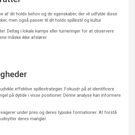
lse af dit holds behov og de egenskaber, der vil udfylde disse
ikker, men også passer til dit holds spillestil og kultur.
r. Deltag i lokale kampe eller turneringer for at observere
alene måske ikke afslører.
r
agheder
vikle effektive spillestrategier. Fokusér på at identificere
ngel på dybde i visse positioner. Denne analyse kan informere
reagerer under pres og deres typiske formationer. At forstå
 udnytter deres mangler.