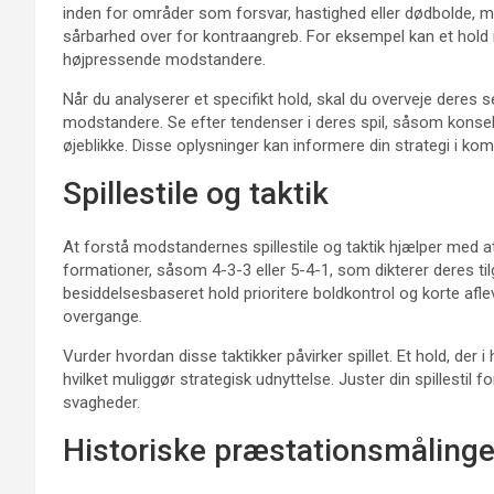
inden for områder som forsvar, hastighed eller dødbolde, me
sårbarhed over for kontraangreb. For eksempel kan et hold 
højpressende modstandere.
Når du analyserer et specifikt hold, skal du overveje deres 
modstandere. Se efter tendenser i deres spil, såsom konsekv
øjeblikke. Disse oplysninger kan informere din strategi i 
Spillestile og taktik
At forstå modstandernes spillestile og taktik hjælper med at
formationer, såsom 4-3-3 eller 5-4-1, som dikterer deres til
besiddelsesbaseret hold prioritere boldkontrol og korte afl
overgange.
Vurder hvordan disse taktikker påvirker spillet. Et hold, der i
hvilket muliggør strategisk udnyttelse. Juster din spillestil
svagheder.
Historiske præstationsmålinge