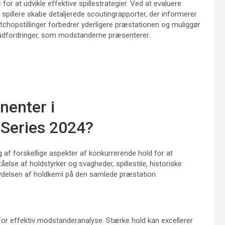
r at udvikle effektive spillestrategier. Ved at evaluere
n spillere skabe detaljerede scoutingrapporter, der informerer
chopstillinger forbedrer yderligere præstationen og muliggør
ke udfordringer, som modstanderne præsenterer.
nenter i
 Series 2024?
 af forskellige aspekter af konkurrerende hold for at
else af holdstyrker og svagheder, spillestile, historiske
flydelsen af holdkemi på den samlede præstation.
for effektiv modstanderanalyse. Stærke hold kan excellerer