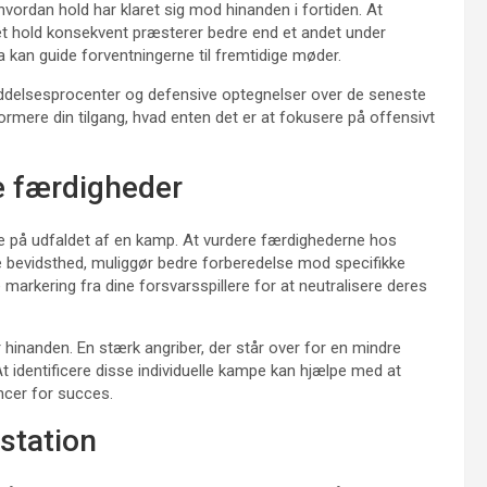
hvordan hold har klaret sig mod hinanden i fortiden. At
t hold konsekvent præsterer bedre end et andet under
 kan guide forventningerne til fremtidige møder.
iddelsesprocenter og defensive optegnelser over de seneste
rmere din tilgang, hvad enten det er at fokusere på offensivt
e færdigheder
lse på udfaldet af en kamp. At vurdere færdighederne hos
ke bevidsthed, muliggør bedre forberedelse mod specifikke
 markering fra dine forsvarsspillere for at neutralisere deres
 hinanden. En stærk angriber, der står over for en mindre
At identificere disse individuelle kampe kan hjælpe med at
ncer for succes.
station