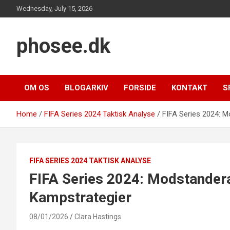
Skip
Wednesday, July 15, 2026
to
content
phosee.dk
OM OS
BLOGARKIV
FORSIDE
KONTAKT
S
Home
FIFA Series 2024 Taktisk Analyse
FIFA Series 2024: M
FIFA SERIES 2024 TAKTISK ANALYSE
FIFA Series 2024: Modstandera
Kampstrategier
08/01/2026
Clara Hastings