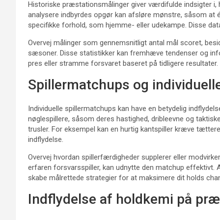
Historiske præstationsmålinger giver værdifulde indsigter i, 
analysere indbyrdes opgør kan afsløre mønstre, såsom at é
specifikke forhold, som hjemme- eller udekampe. Disse data
Overvej målinger som gennemsnitligt antal mål scoret, bes
sæsoner. Disse statistikker kan fremhæve tendenser og info
pres eller stramme forsvaret baseret på tidligere resultater.
Spillermatchups og individuell
Individuelle spillermatchups kan have en betydelig indflyde
nøglespillere, såsom deres hastighed, dribleevne og taktis
trusler. For eksempel kan en hurtig kantspiller kræve tættere
indflydelse.
Overvej hvordan spillerfærdigheder supplerer eller modvirker
erfaren forsvarsspiller, kan udnytte den matchup effektivt. 
skabe målrettede strategier for at maksimere dit holds cha
Indflydelse af holdkemi på præ