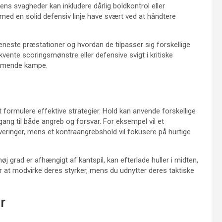
ns svagheder kan inkludere dårlig boldkontrol eller
med en solid defensiv linje have svært ved at håndtere
seneste præstationer og hvordan de tilpasser sig forskellige
ente scoringsmønstre eller defensive svigt i kritiske
kommende kampe.
 formulere effektive strategier. Hold kan anvende forskellige
gang til både angreb og forsvar. For eksempel vil et
everinger, mens et kontraangrebshold vil fokusere på hurtige
 høj grad er afhængigt af kantspil, kan efterlade huller i midten,
 for at modvirke deres styrker, mens du udnytter deres taktiske
r