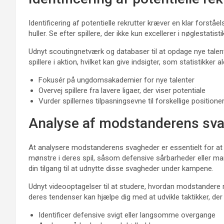
Identificering af potentielle rekrutter kræver en klar forståe
huller. Se efter spillere, der ikke kun excellerer i nøglestatist
Udnyt scoutingnetværk og databaser til at opdage nye talente
spillere i aktion, hvilket kan give indsigter, som statistikker 
Fokusér på ungdomsakademier for nye talenter
Overvej spillere fra lavere ligaer, der viser potentiale
Vurder spillernes tilpasningsevne til forskellige positione
Analyse af modstanderens sv
At analysere modstanderens svagheder er essentielt for at ud
mønstre i deres spil, såsom defensive sårbarheder eller ma
din tilgang til at udnytte disse svagheder under kampene.
Udnyt videooptagelser til at studere, hvordan modstandere 
deres tendenser kan hjælpe dig med at udvikle taktikker, der
Identificer defensive svigt eller langsomme overgange