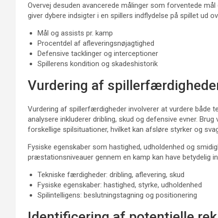
Overvej desuden avancerede målinger som forventede mål (xG)
giver dybere indsigter i en spillers indflydelse på spillet ud ove
Mål og assists pr. kamp
Procentdel af afleveringsnøjagtighed
Defensive tacklinger og interceptioner
Spillerens kondition og skadeshistorik
Vurdering af spillerfærdighed
Vurdering af spillerfærdigheder involverer at vurdere både 
analysere inkluderer dribling, skud og defensive evner. Brug 
forskellige spilsituationer, hvilket kan afsløre styrker og sva
Fysiske egenskaber som hastighed, udholdenhed og smidighed 
præstationsniveauer gennem en kamp kan have betydelig indf
Tekniske færdigheder: dribling, aflevering, skud
Fysiske egenskaber: hastighed, styrke, udholdenhed
Spilintelligens: beslutningstagning og positionering
Identificering af potentielle rek