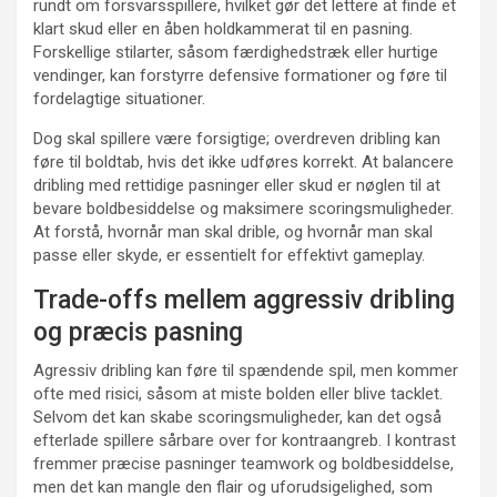
rundt om forsvarsspillere, hvilket gør det lettere at finde et
klart skud eller en åben holdkammerat til en pasning.
Forskellige stilarter, såsom færdighedstræk eller hurtige
vendinger, kan forstyrre defensive formationer og føre til
fordelagtige situationer.
Dog skal spillere være forsigtige; overdreven dribling kan
føre til boldtab, hvis det ikke udføres korrekt. At balancere
dribling med rettidige pasninger eller skud er nøglen til at
bevare boldbesiddelse og maksimere scoringsmuligheder.
At forstå, hvornår man skal drible, og hvornår man skal
passe eller skyde, er essentielt for effektivt gameplay.
Trade-offs mellem aggressiv dribling
og præcis pasning
Agressiv dribling kan føre til spændende spil, men kommer
ofte med risici, såsom at miste bolden eller blive tacklet.
Selvom det kan skabe scoringsmuligheder, kan det også
efterlade spillere sårbare over for kontraangreb. I kontrast
fremmer præcise pasninger teamwork og boldbesiddelse,
men det kan mangle den flair og uforudsigelighed, som