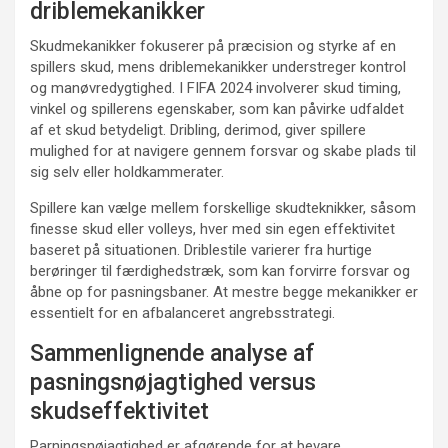
driblemekanikker
Skudmekanikker fokuserer på præcision og styrke af en
spillers skud, mens driblemekanikker understreger kontrol
og manøvredygtighed. I FIFA 2024 involverer skud timing,
vinkel og spillerens egenskaber, som kan påvirke udfaldet
af et skud betydeligt. Dribling, derimod, giver spillere
mulighed for at navigere gennem forsvar og skabe plads til
sig selv eller holdkammerater.
Spillere kan vælge mellem forskellige skudteknikker, såsom
finesse skud eller volleys, hver med sin egen effektivitet
baseret på situationen. Driblestile varierer fra hurtige
berøringer til færdighedstræk, som kan forvirre forsvar og
åbne op for pasningsbaner. At mestre begge mekanikker er
essentielt for en afbalanceret angrebsstrategi.
Sammenlignende analyse af
pasningsnøjagtighed versus
skudseffektivitet
Parningsnøjagtighed er afgørende for at bevare