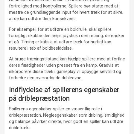
fortrolighed med kontrollerne. Spillere bør starte med at
mestre de grundlæggende input for hvert træk for at sikre,
at de kan udføre dem konsekvent.
For eksempel, for at udføre en boldrulle, skal spillere
forsigtigt skubbe den højre joystick i den retning, de ønsker
at gå. Timing er kritisk; at udføre træk for hurtigt kan
resultere i tab af boldbesiddelse.
At bruge træningstilstand kan hjælpe spillere med at forfine
deres færdigheder uden presset fra en kamp. Gradvis at
inkorporere disse træk i gameplay vil opbygge selvtillid og
forbedre den overordnede dribleevne.
Indflydelse af spillerens egenskaber
på driblepræstation
Spillerens egenskaber spiller en væsentlig rolle i
driblepræstation. Nøgleegenskaber som dribling, smidighed
og balance påvirker direkte, hvor godt en spiller kan udføre
dribletræk.