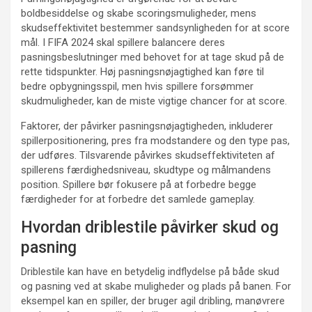
boldbesiddelse og skabe scoringsmuligheder, mens
skudseffektivitet bestemmer sandsynligheden for at score
mål. I FIFA 2024 skal spillere balancere deres
pasningsbeslutninger med behovet for at tage skud på de
rette tidspunkter. Høj pasningsnøjagtighed kan føre til
bedre opbygningsspil, men hvis spillere forsømmer
skudmuligheder, kan de miste vigtige chancer for at score.
Faktorer, der påvirker pasningsnøjagtigheden, inkluderer
spillerpositionering, pres fra modstandere og den type pas,
der udføres. Tilsvarende påvirkes skudseffektiviteten af
spillerens færdighedsniveau, skudtype og målmandens
position. Spillere bør fokusere på at forbedre begge
færdigheder for at forbedre det samlede gameplay.
Hvordan driblestile påvirker skud og
pasning
Driblestile kan have en betydelig indflydelse på både skud
og pasning ved at skabe muligheder og plads på banen. For
eksempel kan en spiller, der bruger agil dribling, manøvrere