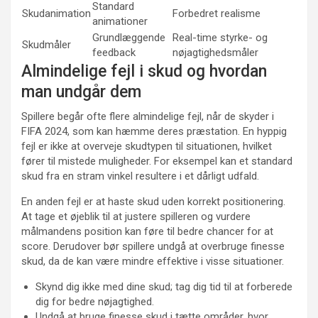
Standard
Skudanimation
Forbedret realisme
animationer
Grundlæggende
Real-time styrke- og
Skudmåler
feedback
nøjagtighedsmåler
Almindelige fejl i skud og hvordan
man undgår dem
Spillere begår ofte flere almindelige fejl, når de skyder i
FIFA 2024, som kan hæmme deres præstation. En hyppig
fejl er ikke at overveje skudtypen til situationen, hvilket
fører til mistede muligheder. For eksempel kan et standard
skud fra en stram vinkel resultere i et dårligt udfald.
En anden fejl er at haste skud uden korrekt positionering.
At tage et øjeblik til at justere spilleren og vurdere
målmandens position kan føre til bedre chancer for at
score. Derudover bør spillere undgå at overbruge finesse
skud, da de kan være mindre effektive i visse situationer.
Skynd dig ikke med dine skud; tag dig tid til at forberede
dig for bedre nøjagtighed.
Undgå at bruge finesse skud i tætte områder, hvor