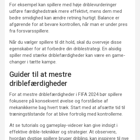
For eksempel kan spillere med høje driblevurderinger
udføre færdighedstræk mere effektivt, mens dem med
bedre smidighed kan ændre retning hurtigt. Balance er
afgørende for at bevare kontrollen, når man er under pres
fra forsvarsspillere.
Når du vælger spillere til dit hold, skal du overveje disse
egenskaber for at forbedre din driblestrategi. En alsidig
spiller med stærke driblefærdigheder kan være en game-
changer i tætte kampe.
Guider til at mestre
driblefærdigheder
For at mestre driblefærdigheder i FIFA 2024 bør spillere
fokusere på konsekvent øvelse og forståelse af
mekanikkerne bag hvert træk. Start med at afsætte tid til
træningstilstande for at blive fortrolig med kontrollerne.
At se tutorials og gameplay-videoer kan give indsigt i
effektive drible-teknikker og strategier. At observere,
hvordan dygtige spillere bruger dribling, kan inspirere til nye