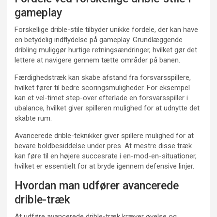
gameplay
Forskellige drible-stile tilbyder unikke fordele, der kan have
en betydelig indflydelse på gameplay. Grundlæggende
dribling muliggør hurtige retningsændringer, hvilket gør det
lettere at navigere gennem tætte områder på banen.
Færdighedstræk kan skabe afstand fra forsvarsspillere,
hvilket fører til bedre scoringsmuligheder. For eksempel
kan et vel-timet step-over efterlade en forsvarsspiller i
ubalance, hvilket giver spilleren mulighed for at udnytte det
skabte rum.
Avancerede drible-teknikker giver spillere mulighed for at
bevare boldbesiddelse under pres. At mestre disse træk
kan føre til en højere succesrate i en-mod-en-situationer,
hvilket er essentielt for at bryde igennem defensive linjer.
Hvordan man udfører avancerede
drible-træk
At udføre avancerede drible-træk kræver øvelse og