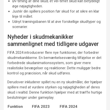
Øv timing af dine skud; et vel-timet skud kan betydeligt
øge nøjagtigheden.
Justér din spillers position før skud for at sikre en klar
linje til målet.
Udnyt træningsbanen til at øve forskellige skudtyper og
scenarier.
Nyheder i skudmekanikker
sammenlignet med tidligere udgaver
FIFA 2024 introducerer flere nye funktioner, der forbedrer
skudmekanikkerne. En bemærkelsesværdig tilføjelse er det
forbedrede skudanimationssystem, som giver mere
realistiske bevægelser og reaktioner. Dette muliggør bedre
kontrol og præcision, når skud udføres.
Derudover inkluderer spillet nu en ny skudmåler, der hjælper
spillere med at vurdere styrken og nøjagtigheden af deres
skud i realtid. Denne funktion hjælper med at træffe hurtige
beslutninger under gameplay.
Funktion
FIFA 2023
FIFA 2024