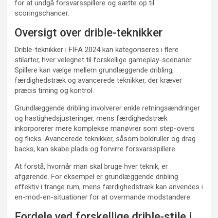
for at undgå forsvarsspillere og sætte op til
scoringschancer.
Oversigt over drible-teknikker
Drible-teknikker i FIFA 2024 kan kategoriseres i flere
stilarter, hver velegnet til forskellige gameplay-scenarier.
Spillere kan vælge mellem grundlæggende dribling,
færdighedstræk og avancerede teknikker, der kræver
præcis timing og kontrol.
Grundlæggende dribling involverer enkle retningsændringer
og hastighedsjusteringer, mens færdighedstræk
inkorporerer mere komplekse manøvrer som step-overs
og flicks. Avancerede teknikker, såsom boldruller og drag
backs, kan skabe plads og forvirre forsvarsspillere.
At forstå, hvornår man skal bruge hver teknik, er
afgørende. For eksempel er grundlæggende dribling
effektiv i trange rum, mens færdighedstræk kan anvendes i
en-mod-en-situationer for at overmande modstandere.
Fordele ved forskellige drible-stile i